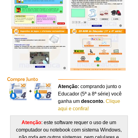
Atenção:
comprando junto o
+
Educador (5ª a 8ª série) você
ganha um
desconto
.
Clique
aqui e confira!
Atenção
: este software requer o uso de um
computador ou notebook com sistema Windows,
não roda em outros sistemas, nem celulares e