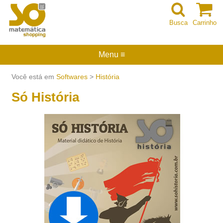
Busca
Carrinho
Menu ≡
Você está em
Softwares
>
História
Só História