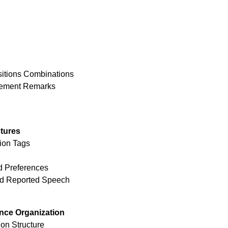
sitions Combinations
eement Remarks
ctures
ion Tags
d Preferences
and Reported Speech
nce Organization
ion Structure