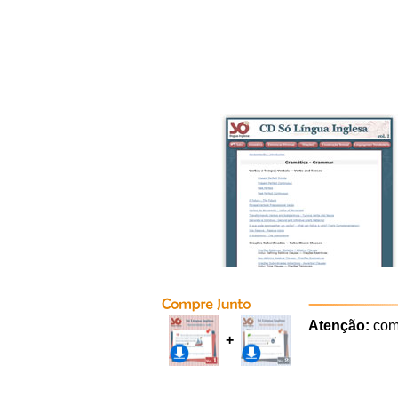
Atenção:
com
+